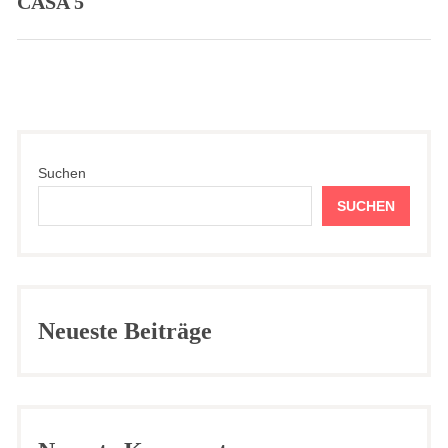
CASA 5
Previous
post:
Suchen
SUCHEN
Neueste Beiträge