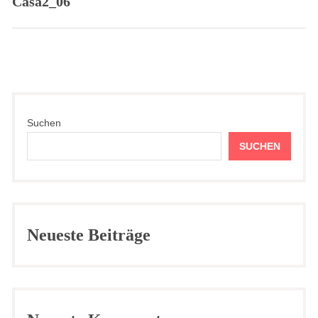
Casa2_06
Previous
post:
Suchen
SUCHEN
Neueste Beiträge