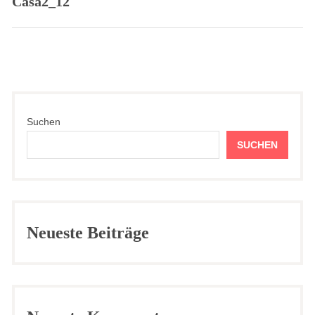
Casa2_12
Previous
post:
Suchen
SUCHEN
Neueste Beiträge