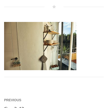
Beitragsnavigation
PREVIOUS