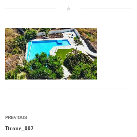
Beitragsnavigation
PREVIOUS
Drone_002
Previous
post: