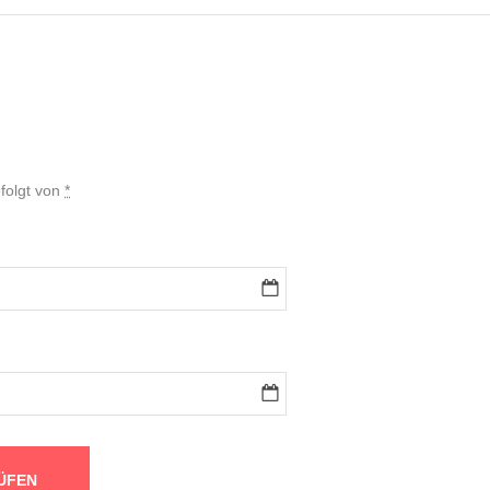
efolgt von
*