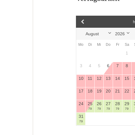
h
Mo
Di
Mi
Do
Fr
Sa
1
3
4
5
6
7
8
10
11
12
13
14
15
17
18
19
20
21
22
24
25
26
27
28
29
79
79
79
79
79
31
79