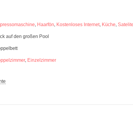
pressomaschine
,
Haarfön
,
Kostenloses Internet
,
Küche
,
Sateli
ick auf den großen Pool
ppelbett
ppelzimmer
,
Einzelzimmer
hte