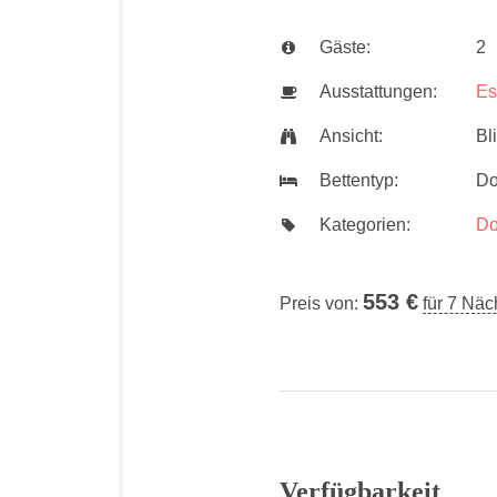
Gäste:
2
Ausstattungen:
Es
Ansicht:
Bl
Bettentyp:
Do
Kategorien:
Do
553
€
Preis von:
für 7 Näc
Verfügbarkeit